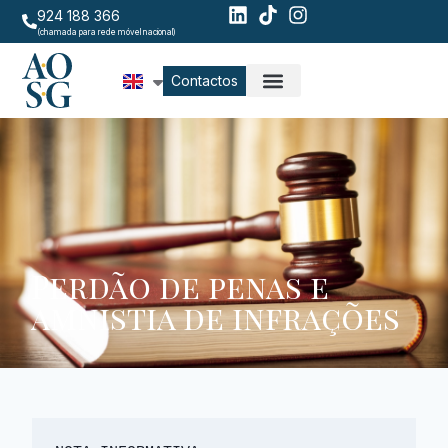
924 188 366
(chamada para rede móvel nacional)
Contactos
Perdão de penas e
amnistia de infrações