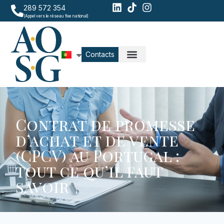
289 572 354
(Appel vers le réseau fixe national)
Contacts
Contrat de promesse
d’achat et de vente
(CPCV) au Portugal :
tout ce qu’il faut
savoir