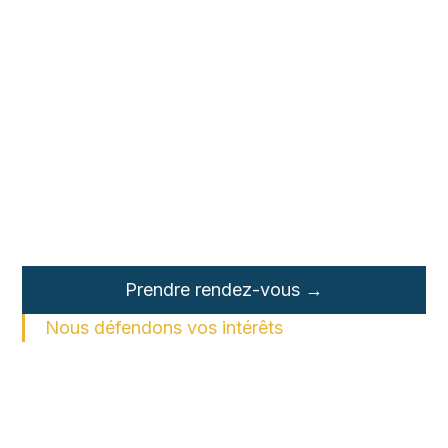
Avocats au Portugal
Avocats ayant des bureaux à Albufeira et à
Lisbonne.
Notre objectif est de fournir les meilleurs avis,
conseils et soutien à nos clients.
Prendre rendez-vous →
Nous défendons vos intérêts