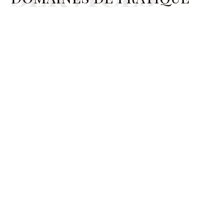
Litiges et arbitrages
Résolution des litiges
Plus d'informations